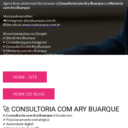
Agora ficou ainda mais fácil acessar a
Consultoria com Ary Buarque
e a
Mentoria
com Ary Buarque
.
Você pode escolher:
📲 Instagram: @arybuarque.com.br
🌐 Site oficial:
www.arybuarque.com.br
Se você pesquisou no Google:
✔
Site de Ary Buarque
✔
Consultoria para Instagram
✔
Consultoria com Ary Buarque
✔
Mentoria com Ary Buarque
✔
Especialista em posicionamento digital
✔
Estratégia para crescimento no Instagram
Você chegou ao lugar certo.
HOME - SITE
HOME DO BLOG
🚀 CONSULTORIA COM ARY BUARQUE
A
Consultoria com Ary Buarque
é focada em:
✔ Posicionamento estratégico
✔ Autoridade digital