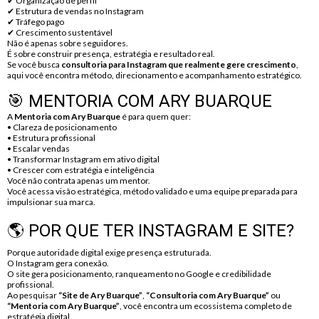
✔ Organização de perfil
✔ Estrutura de vendas no Instagram
✔ Tráfego pago
✔ Crescimento sustentável
Não é apenas sobre seguidores.
É sobre construir presença, estratégia e resultado real.
Se você busca
consultoria para Instagram que realmente gere crescimento
,
aqui você encontra método, direcionamento e acompanhamento estratégico.
🎯 MENTORIA COM ARY BUARQUE
A
Mentoria com Ary Buarque
é para quem quer:
• Clareza de posicionamento
• Estrutura profissional
• Escalar vendas
• Transformar Instagram em ativo digital
• Crescer com estratégia e inteligência
Você não contrata apenas um mentor.
Você acessa visão estratégica, método validado e uma equipe preparada para
impulsionar sua marca.
🌎 POR QUE TER INSTAGRAM E SITE?
Porque autoridade digital exige presença estruturada.
O Instagram gera conexão.
O site gera posicionamento, ranqueamento no Google e credibilidade
profissional.
Ao pesquisar
“Site de Ary Buarque”
,
“Consultoria com Ary Buarque”
ou
“Mentoria com Ary Buarque”
, você encontra um ecossistema completo de
estratégia digital.